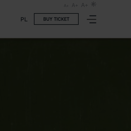
A+
A+
A+
PL
BUY TICKET