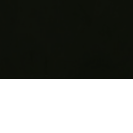
Studio
Galeria / Kolekcja
Ryszard Woźniak “Gr
LISTEN