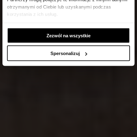
5 LIPCA 2022, GODZ. 19:00
otrzymanymi od Ciebie lub uzyskanymi podczas
korzystania z ich usług.
Zezwól na wszystkie
Spersonalizuj