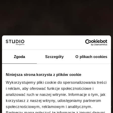
Zgoda
Szczegóły
O plikach cookies
Niniejsza strona korzysta z plików cookie
Wykorzystujemy pliki cookie do spersonalizowania treści
i reklam, aby oferować funkcje społecznościowe i
analizować ruch w naszej witrynie. Informacje o tym, jak
korzystasz z naszej witryny, udostępniamy partnerom
społecznościowym, reklamowym i analitycznym.
MAX CEGIELSKI - WYKŁAD „AHMED MODHIR”
Partnerzy mogą połączyć te informacje z innymi danymi