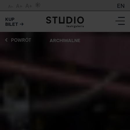
A+
EN
A+
A+
KUP
BILET
POWRÓT
ARCHIWALNE