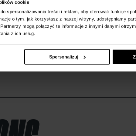
 plików cookie
do spersonalizowania treści i reklam, aby oferować funkcje sp
ormacje o tym, jak korzystasz z naszej witryny, udostępniamy p
Partnerzy mogą połączyć te informacje z innymi danymi otrzym
nia z ich usług.
Spersonalizuj
Z