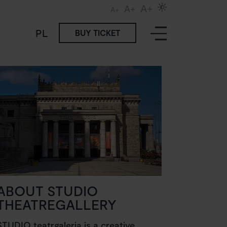
A+
A+
A+
PL
BUY TICKET
ABOUT STUDIO
THEATREGALLERY
STUDIO teatrgaleria is a creative