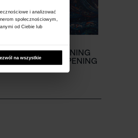
ołecznościowe i analizować
artnerom społecznościowym,
anymi od Ciebie lub
STUDIO GALLERY
BECOMES AN EVENING
ezwól na wszystkie
GALLERY. NEW OPENING
HOURS