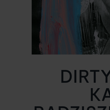
DIRT
K