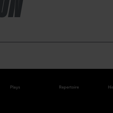
ION
Plays
Repertoire
Hi