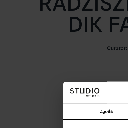
RADZISZ
DIK F
Curator:
Zgoda