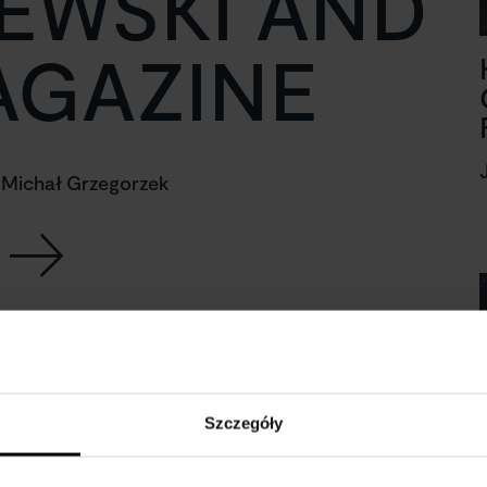
EWSKI AND
AGAZINE
 Michał Grzegorzek
Szczegóły