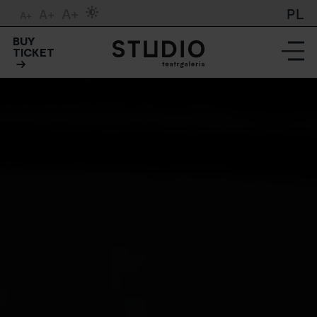
A+
PL
A+
A+
BUY
TICKET