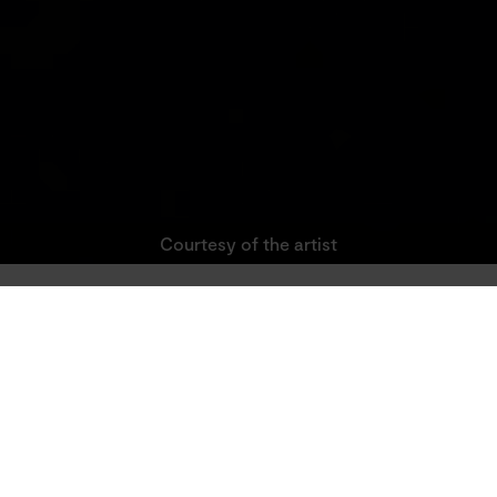
Courtesy of the artist
Studio
Galeria / Wydarzenia
Filipka Rutkowska „The Fantastic
LISTEN
Filipka Rutkowska takes over the Main Stage at