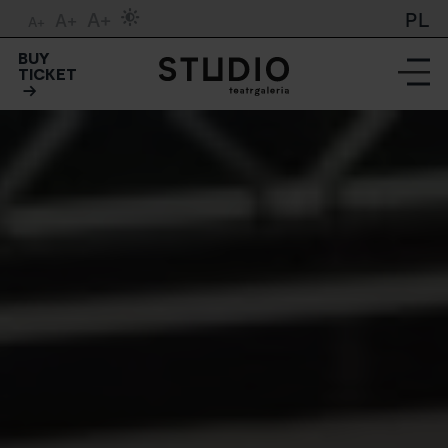
A+
PL
A+
A+
BUY
TICKET