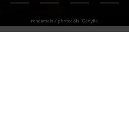
rehearsals / photo: Sisi Cecylia
Studio
Teatr / Events
PLAY
Mahagonny. Ein Songspiel / After
LISTEN
MAHAGONNY. EIN
SONGSPIEL /
AFTERPARTY