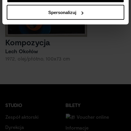
Spersonalizuj
Kompozycja
Lech Okołów
1972, olej/płótno, 100x73 cm
STUDIO
BILETY
Zespół aktorski
Voucher online
Dyrekcja
Informacje