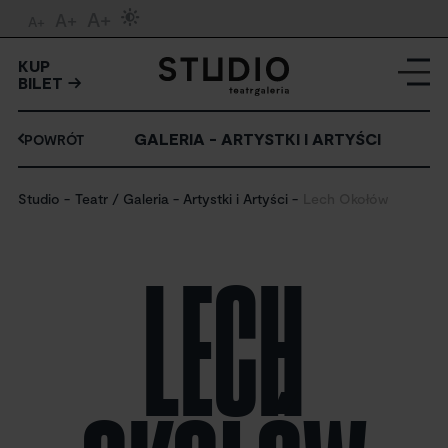
A+
A+
A+
KUP
BILET
GALERIA - ARTYSTKI I ARTYŚCI
POWRÓT
Studio
Teatr / Galeria - Artystki i Artyści
Lech Okołów
LECH