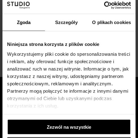
Zgoda
Szczegóły
O plikach cookies
M 50
Wojciech Fangor
Niniejsza strona korzysta z plików cookie
1970, akryl na płótnie, 100 x 100 cm
Wykorzystujemy pliki cookie do spersonalizowania treści
i reklam, aby oferować funkcje społecznościowe i
analizować ruch w naszej witrynie. Informacje o tym, jak
korzystasz z naszej witryny, udostępniamy partnerom
społecznościowym, reklamowym i analitycznym.
Partnerzy mogą połączyć te informacje z innymi danymi
otrzymanymi od Ciebie lub uzyskanymi podczas
STUDIO
BILETY
korzystania z ich usług.
Zespół aktorski
Voucher online
Dyrekcja
Informacje
Zezwól na wszystkie
Kontakt
Repertuar