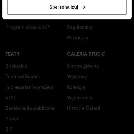
Misja
Sklep ONLINE
Spersonalizuj
Historia
Promocje
Program 2022-2027
Regulaminy
Partnerzy
TEATR
GALERIA STUDIO
Spektakle
Strona główna
Teatr od Kuchni
Wystawy
Impresariat i wynajem
Kolekcja
VOD
Wydarzenia
Zamówienia publiczne
Historia Galerii
Praca
BIP