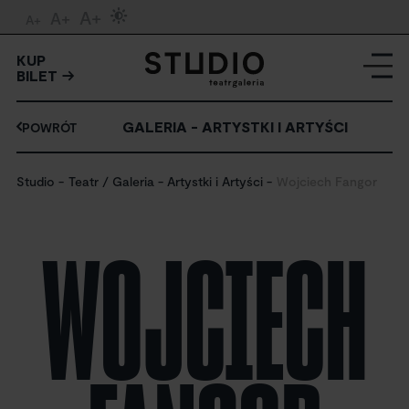
A+
A+
A+
KUP
BILET
GALERIA - ARTYSTKI I ARTYŚCI
POWRÓT
Studio
Teatr / Galeria - Artystki i Artyści
Wojciech Fangor
WOJCIECH