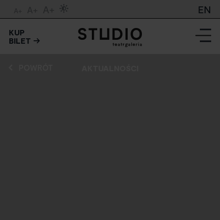
A+
EN
A+
A+
KUP
BILET
POWRÓT
AKTUALNOŚCI