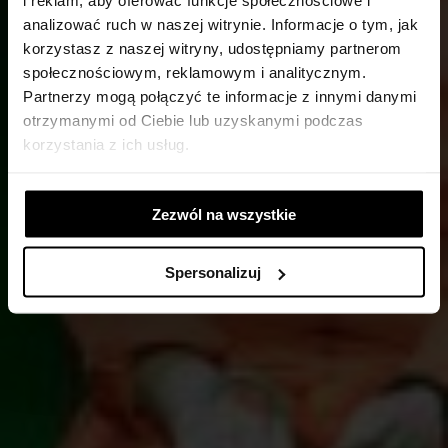
i reklam, aby oferować funkcje społecznościowe i
STARTER TEATRALNY
analizować ruch w naszej witrynie. Informacje o tym, jak
korzystasz z naszej witryny, udostępniamy partnerom
społecznościowym, reklamowym i analitycznym.
Partnerzy mogą połączyć te informacje z innymi danymi
DO SPEKTAKLU 2049:WITAJ, ABDO
otrzymanymi od Ciebie lub uzyskanymi podczas
14 WRZEŚNIA (NIEDZIELA), GODZ. 18.00 (PRZED
korzystania z ich usług.
SPEKTAKLEM O GODZ. 19:00)
Zezwól na wszystkie
Spersonalizuj