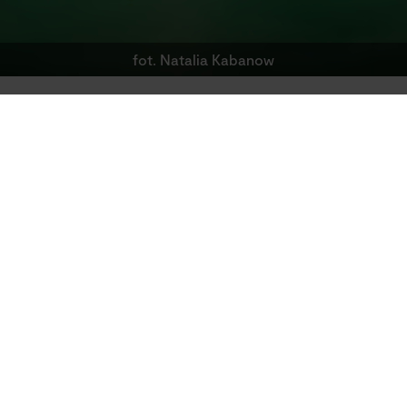
fot. Natalia Kabanow
Studio
Edukacja
Archiwalne
STARTER TEATRALNY #14
POSŁUCHAJ
14 września (niedziela), godz. 18.00 (przed
spektaklem o godz. 19:00) / Foyer
wstęp z biletem na spektakl
Kolejne spotkanie z cyklu „Starter teatralny”, w
ramach którego opowiemy o kontekstach
towarzyszących pracy nad spektaklem.