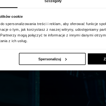
Szczegóły
TOUCH TOUR
 plików cookie
do spersonalizowania treści i reklam, aby oferować funkcje sp
ormacje o tym, jak korzystasz z naszej witryny, udostępniamy p
Partnerzy mogą połączyć te informacje z innymi danymi otrzym
nia z ich usług.
DO SPEKTAKLU „NIEŚMIAŁA DŻOKEJKA”
Spersonalizuj
Z
MARCA GODZ. 18:00 (PRZED SPEKTAKLEM O GODZ. 19