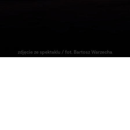
zdjęcie ze spektaklu / fot. Bartosz Warzecha
aklu „Nieśmiała Dżokejka”
o godz. 19:00)