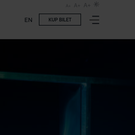
A+
A+
A+
EN
KUP BILET