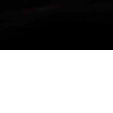
Studio
Edukacja
Archiwalne
Touch tour spekt
POSŁUCHAJ
17 marca godz. 18:00 (przed spektaklem 
wstęp w ramach biletu na spektakl