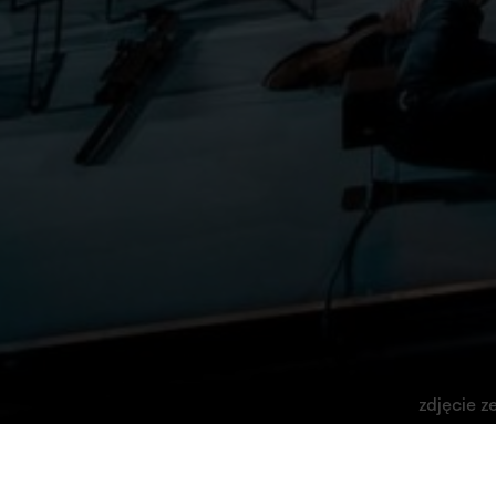
zdjęcie z
Studio
Edukacja
Archiwalne
Warsztaty krytyc