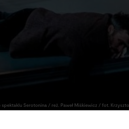
e spektaklu Serotonina / reż. Paweł Miśkiewicz / fot. Krzysztof
znego myślenia