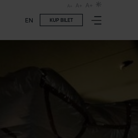
A+
A+
A+
EN
KUP BILET