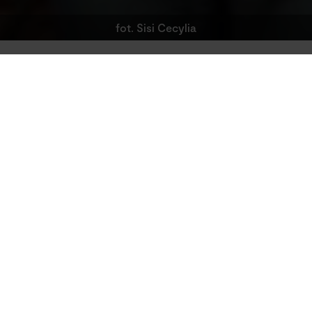
fot. Sisi Cecylia
Studio
Edukacja
Zwiedzanie magazynu kostiumów oraz sesja foto
POSŁUCHAJ
31 maja, sobota, godz. 12:00
Zwiedzanie magazynu kostiumów oraz sesja
fotograficzna w Teatrze Studio to niezwykła
propozycja z okazji Dnia Matki i Dnia Dziecka,
która zachwyci zarówno dorosłych, jak i
najmłodszych. To wyjątkowe wydarzenie pozwala
zanurzyć się w magiczny świat teatru, odkrywając