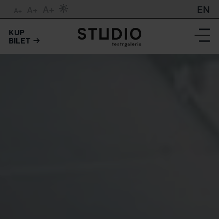
A+
EN
A+
A+
KUP
BILET