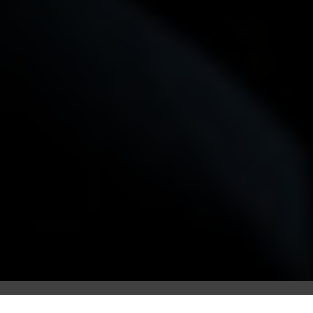
Studio
Galeria / Wystawy
Olga Kowalska: Obietnica sukcesu