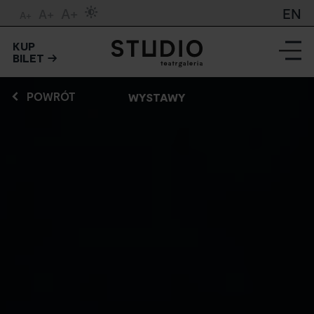
A+
EN
A+
A+
KUP
BILET
POWRÓT
WYSTAWY