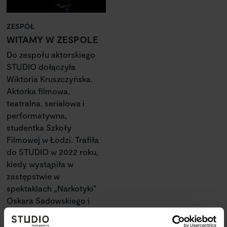
ZESPÓŁ
WITAMY W ZESPOLE
Do zespołu aktorskiego
STUDIO dołączyła
Wiktoria Kruszczyńska.
Aktorka filmowa,
teatralna, serialowa i
performatywna,
studentka Szkoły
Filmowej w Łodzi. Trafiła
do STUDIO w 2022 roku,
kiedy wystąpiła w
zastępstwie w
spektaklach „Narkotyki”
Oskara Sadowskiego i
„Bowie w Warszawie”
Marcina Libera. Wiktorio,