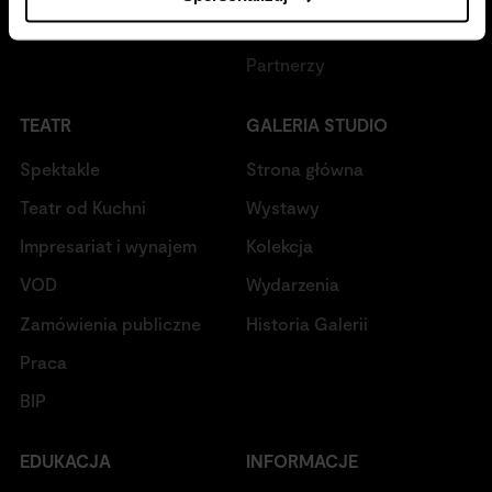
Program 2022-2027
Regulaminy
Partnerzy
TEATR
GALERIA STUDIO
Spektakle
Strona główna
Teatr od Kuchni
Wystawy
Impresariat i wynajem
Kolekcja
VOD
Wydarzenia
Zamówienia publiczne
Historia Galerii
Praca
BIP
EDUKACJA
INFORMACJE