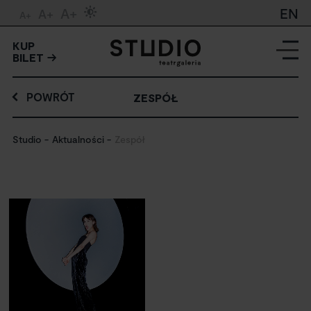
A+
EN
A+
A+
KUP
BILET
POWRÓT
ZESPÓŁ
Studio
Aktualności
Zespół