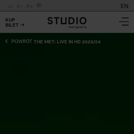
A+
EN
A+
A+
KUP
BILET
POWRÓT
THE MET: LIVE IN HD 2023/24