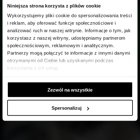
Niniejsza strona korzysta z plików cookie
Wykorzystujemy pliki cookie do spersonalizowania treści
i reklam, aby oferować funkcje społecznościowe i
analizować ruch w naszej witrynie. Informacje o tym, jak
korzystasz z naszej witryny, udostępniamy partnerom
FLORENCIA EN EL AMAZONAS
społecznościowym, reklamowym i analitycznym.
Partnerzy mogą połączyć te informacje z innymi danymi
otrzymanymi od Ciebie lub uzyskanymi podczas
09.12.2023, GODZ: 18:30
korzystania z ich usług.
Zezwól na wszystkie
Spersonalizuj