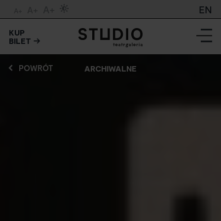
A+
EN
A+
A+
KUP
BILET
POWRÓT
ARCHIWALNE