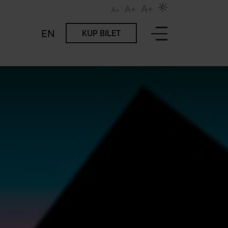
A+
A+
A+
EN
KUP BILET