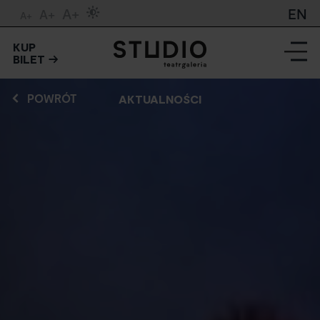
A+
EN
A+
A+
KUP
BILET
POWRÓT
AKTUALNOŚCI