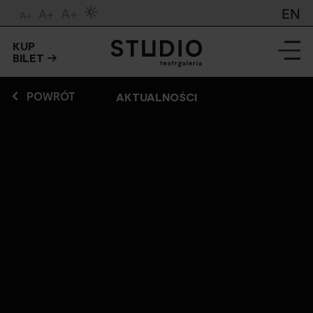
A+
EN
A+
A+
KUP
BILET
POWRÓT
AKTUALNOŚCI