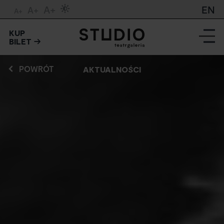
A+
EN
A+
A+
KUP
BILET
POWRÓT
AKTUALNOŚCI