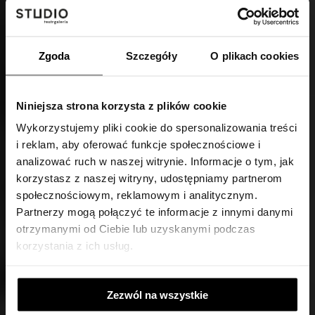
Zgoda
Szczegóły
O plikach cookies
Niniejsza strona korzysta z plików cookie
Wykorzystujemy pliki cookie do spersonalizowania treści
i reklam, aby oferować funkcje społecznościowe i
SPOTKANIE Z BOŻENĄ KEFF
analizować ruch w naszej witrynie. Informacje o tym, jak
korzystasz z naszej witryny, udostępniamy partnerom
społecznościowym, reklamowym i analitycznym.
Partnerzy mogą połączyć te informacje z innymi danymi
27 MAJA (PIĄTEK), GODZ. 15.00
otrzymanymi od Ciebie lub uzyskanymi podczas
W RAMACH PREMIERY „PLATH” W REŻYSERII
korzystania z ich usług.
KATARZYNY KALWAT
Zezwól na wszystkie