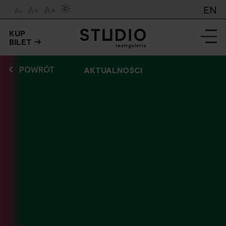
A+
EN
A+
A+
KUP
BILET
POWRÓT
AKTUALNOŚCI