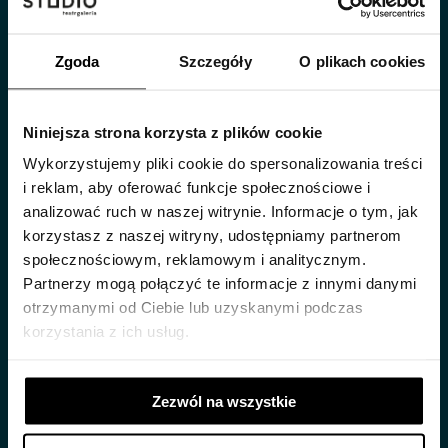
Zgoda
Szczegóły
O plikach cookies
Niniejsza strona korzysta z plików cookie
Wykorzystujemy pliki cookie do spersonalizowania treści
i reklam, aby oferować funkcje społecznościowe i
analizować ruch w naszej witrynie. Informacje o tym, jak
NOWY SEZON 2025/2026
korzystasz z naszej witryny, udostępniamy partnerom
społecznościowym, reklamowym i analitycznym.
Partnerzy mogą połączyć te informacje z innymi danymi
ZAPROSZENIE DO ROZMOWY O SPRAWACH
otrzymanymi od Ciebie lub uzyskanymi podczas
NAJWAŻNIEJSZYCH
korzystania z ich usług.
Zezwól na wszystkie